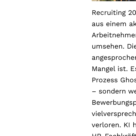
Recruiting 20
aus einem ak
Arbeitnehmen
umsehen. Die
angesprochen
Mangel ist. 
Prozess Ghos
– sondern wei
Bewerbungspr
vielversprec
verloren. KI