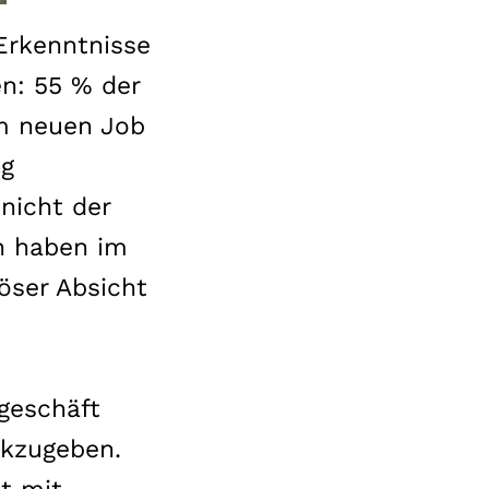
 Erkenntnisse
en: 55 % der
m neuen Job
ig
nicht der
en haben im
öser Absicht
geschäft
ckzugeben.