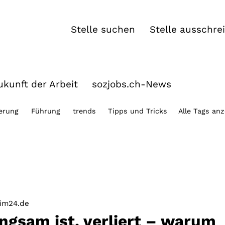
Stelle suchen
Stelle ausschre
kunft der Arbeit
sozjobs.ch-News
ierung
Führung
trends
Tipps und Tricks
Alle Tags an
im24.de
ngsam ist, verliert – warum