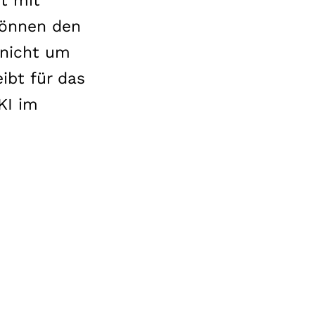
it mit
 können den
 nicht um
ibt für das
KI im