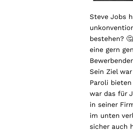
Steve Jobs h
unkonvention
bestehen? 🤔
eine gern gen
Bewerbenden 
Sein Ziel war
Paroli biete
war das für 
in seiner Fi
im unten verl
sicher auch 