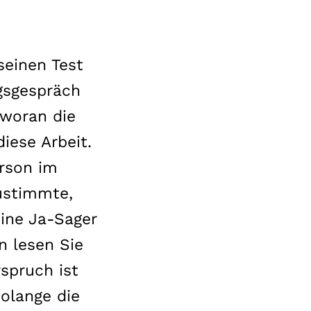
einen Test
gsgespräch
 woran die
iese Arbeit.
erson im
zustimmte,
eine Ja-Sager
n lesen Sie
rspruch ist
Solange die