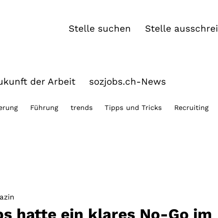
Stelle suchen
Stelle ausschre
kunft der Arbeit
sozjobs.ch-News
ierung
Führung
trends
Tipps und Tricks
Recruiting
azin
s hatte ein klares No-Go im